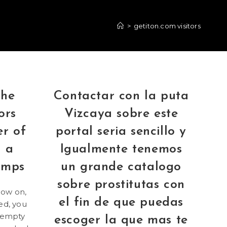
>
getiton.com visitors
the
Contactar con la puta
ors
Vizcaya sobre este
er of
portal seri­a sencillo y
d a
Igualmente tenemos
lumps
un grande catalogo
sobre prostitutas con
now on,
el fin de que puedas
ed, you
w empty
escoger la que mas te