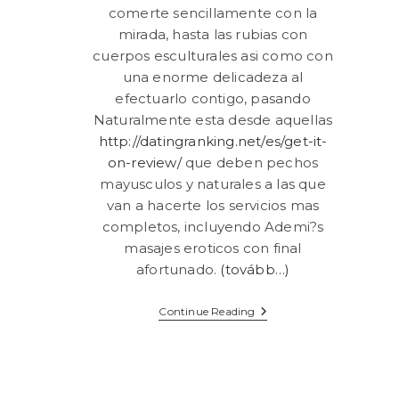
comerte sencillamente con la
mirada, hasta las rubias con
cuerpos esculturales asi­ como con
una enorme delicadeza al
efectuarlo contigo, pasando
Naturalmente esta desde aquellas
http://datingranking.net/es/get-it-
on-review/
que deben pechos
mayusculos y naturales a las que
van a hacerte los servicios mas
completos, incluyendo Ademi?s
masajes eroticos con final
afortunado.
(tovább…)
Contactar
Continue Reading
Con
La
Puta
Vizcaya
Sobre
Este