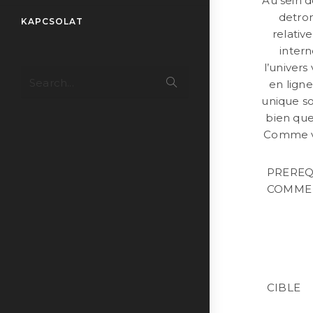
Au sein d
detro
KAPCSOLAT
relati
intern
l’univers
Submit
Search...
en lign
search
unique so
bien qu
Comme vo
PREREQ
COMME
CIBLE