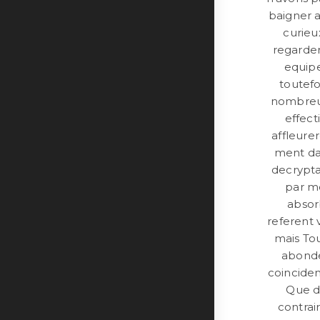
baigner a
curieu
regarder
equip
toutefo
nombreu
effec
affleure
ment da
decrypta
par m
absor
referent 
mais Tou
abonde
coinciden
Que d
contrai