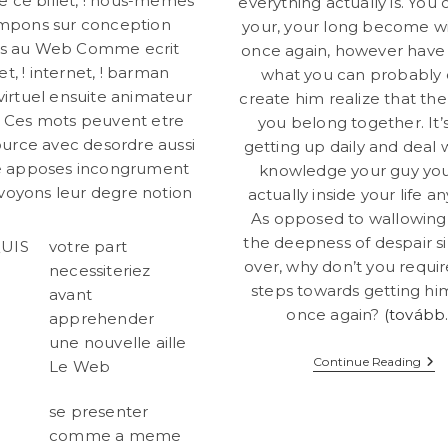
e ce billet, ! nous-memes
everything actually is. You
mpons sur conception
your, your long become w
ves au Web Comme ecrit
once again, however have
et, ! internet, ! barman
what you can probably 
 virtuel ensuite animateur
create him realize that the
e Ces mots peuvent etre
you belong together. It’
urce avec desordre aussi
getting up daily and deal 
e apposes incongrument
knowledge your guy you
yons leur degre notion
actually inside your life 
As opposed to wallowing 
the deepness of despair sin
UIS
votre part
over, why don’t you requi
necessiteriez
steps towards getting hi
avant
once again?
(tovább
apprehender
une nouvelle aille
Bot
Continue Reading
Le Web
You
An
The
se presenter
Mal
comme a meme
Tum