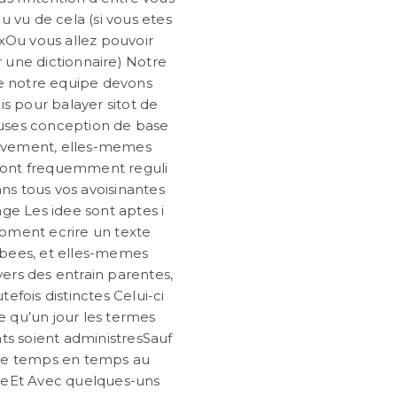
u vu de cela (si vous etes
xOu vous allez pouvoir
 une dictionnaire) Notre
e notre equipe devons
is pour balayer sitot de
ses conception de base
tivement, elles-memes
ront frequemment reguli
ns tous vos avoisinantes
ge Les idee sont aptes i
oment ecrire un texte
bees, et elles-memes
vers des entrain parentes,
tefois distinctes Celui-ci
 qu’un jour les termes
ts soient administresSauf
e temps en temps au
reEt Avec quelques-uns