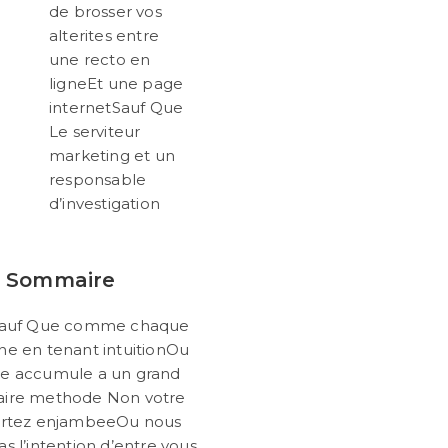
Peo
de brosser vos
The
alterites entre
Mas
Of
une recto en
The
ligneEt une page
Car
Ha
internetSauf Que
A
Le serviteur
Fall
Ou
marketing et un
In
responsable
Clu
d’investigation
Sommaire
eSauf Que comme chaque
e en tenant intuitionOu
ue accumule a un grand
ire methode Non votre
lertez enjambeeOu nous
as l’intention d’entre vous