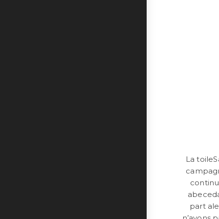
La toil
campagn
contin
abeceda
part a
n’avons p