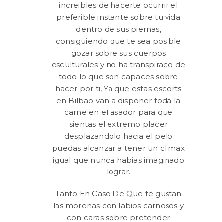
ple
increibles de hacerte ocurrir el
preferible instante sobre tu vida
ter
dentro de sus piernas,
consiguiendo que te sea posible
dio
d
gozar sobre sus cuerpos
esculturales y no ha transpirado de
ing
t
todo lo que son capaces sobre
hacer por ti, Ya que estas escorts
mps
en Bilbao van a disponer toda la
carne en el asador para que
sientas el extremo placer
desplazandolo hacia el pelo
puedas alcanzar a tener un climax
igual que nunca habias imaginado
lograr.
Tanto En Caso De Que te gustan
las morenas con labios carnosos y
con caras sobre pretender