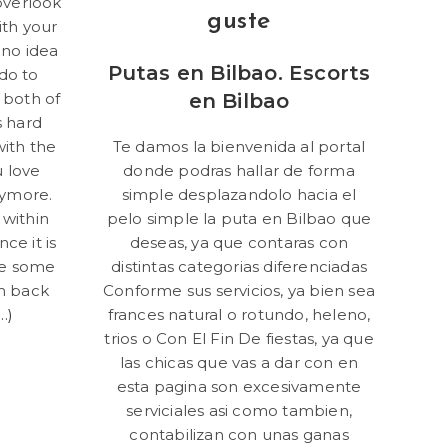
 overlook
guste
ith your
 no idea
Putas en Bilbao. Escorts
do to
 both of
en Bilbao
s hard
with the
Te damos la bienvenida al portal
 love
donde podras hallar de forma
anymore.
simple desplazandolo hacia el
within
pelo simple la puta en Bilbao que
ce it is
deseas, ya que contaras con
re some
distintas categorias diferenciadas
m back
Conforme sus servicios, ya bien sea
…)
frances natural o rotundo, heleno,
trios o Con El Fin De fiestas, ya que
h
las chicas que vas a dar con en
esta pagina son excesivamente
d
serviciales asi­ como tambien,
ignant
contabilizan con unas ganas
ors