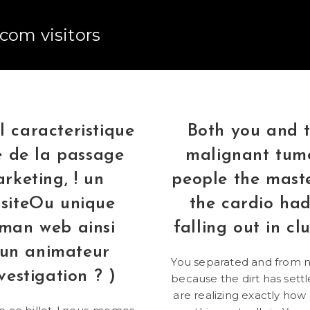
.com visitors
l caracteristique
Both you and 
e de la passage
malignant tum
rketing, ! un
people the mast
siteOu unique
the cardio ha
man web ainsi
falling out in c
’un animateur
You separated and from 
vestigation ? )
because the dirt has settl
are realizing exactly ho