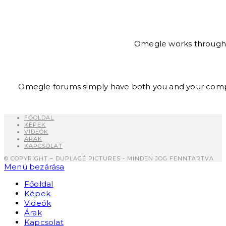
Omegle works through an
Omegle forums simply have both you and your comple
FŐOLDAL
KÉPEK
VIDEÓK
ÁRAK
KAPCSOLAT
© COPYRIGHT – DUPLAGÉ PICTURES - MINDEN JOG FENNTARTVA
Menü bezárása
Főoldal
Képek
Videók
Árak
Kapcsolat