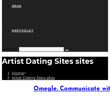
ÁRAK
KAPCSOLAT
Search...
Submit
Toggle
search
the
Artist Dating Sites sites
button
to
expand
Home
>
or
Artist Dating Sites sites
collapse
the
Omegle. Communicate with 
Menu